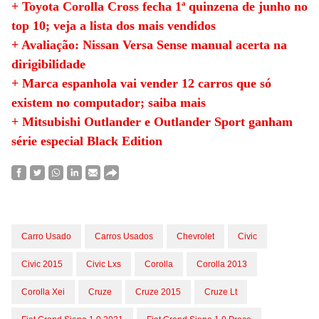
+ Toyota Corolla Cross fecha 1ª quinzena de junho no
top 10; veja a lista dos mais vendidos
+ Avaliação: Nissan Versa Sense manual acerta na
dirigibilidade
+ Marca espanhola vai vender 12 carros que só
existem no computador; saiba mais
+ Mitsubishi Outlander e Outlander Sport ganham
série especial Black Edition
Carro Usado
Carros Usados
Chevrolet
Civic
Civic 2015
Civic Lxs
Corolla
Corolla 2013
Corolla Xei
Cruze
Cruze 2015
Cruze Lt