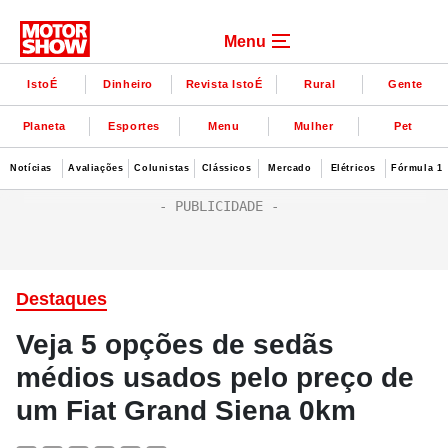
Menu
IstoÉ
Dinheiro
Revista IstoÉ
Rural
Gente
Planeta
Esportes
Menu
Mulher
Pet
Notícias
Avaliações
Colunistas
Clássicos
Mercado
Elétricos
Fórmula 1
Destaques
Veja 5 opções de sedãs
médios usados pelo preço de
um Fiat Grand Siena 0km