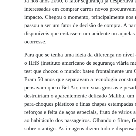
Já nos anos 2000, o fator segurança já despertava
interessadas em comprar carros novos procuravam 
impacto. Chegou o momento, principalmente nos 
passou a ser um fator de decisão de compra. A part
disponíveis que evitassem um acidente ou aquelas
ocorresse.
Para que se tenha uma ideia da diferença no nível
o IIHS (instituto americano de segurança viária 
test que chocou o mundo: bateu frontalmente um 
Eram 50 anos que separavam a tecnologia construt
pensavam que o Bel Air, com suas grossas e pesada
destruiriam o aparentemente delicado Malibu, um
para-choques plásticos e finas chapas estampadas d
reforços e feita de aços especiais, fruto de vário
ao habitáculo dos passageiros. Olhando o filme, 
sobre o antigo. As imagens dizem tudo e dispensa