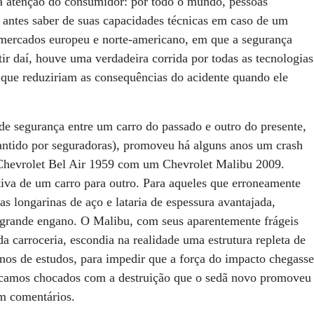
 a atenção do consumidor: por todo o mundo, pessoas
antes saber de suas capacidades técnicas em caso de um
mercados europeu e norte-americano, em que a segurança
ir daí, houve uma verdadeira corrida por todas as tecnologias
 que reduziriam as consequências do acidente quando ele
 de segurança entre um carro do passado e outro do presente,
mantido por seguradoras), promoveu há alguns anos um crash
Chevrolet Bel Air 1959 com um Chevrolet Malibu 2009.
iva de um carro para outro. Para aqueles que erroneamente
s longarinas de aço e lataria de espessura avantajada,
 grande engano. O Malibu, com seus aparentemente frágeis
a carroceria, escondia na realidade uma estrutura repleta de
s anos de estudos, para impedir que a força do impacto chegasse
ficamos chocados com a destruição que o sedã novo promoveu
m comentários.