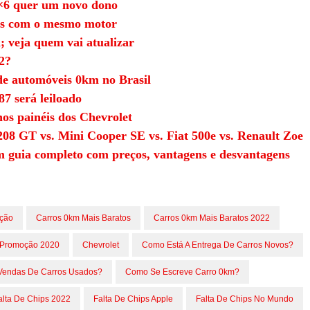
6×6 quer um novo dono
os com o mesmo motor
 veja quem vai atualizar
2?
de automóveis 0km no Brasil
7 será leiloado
nos painéis dos Chevrolet
208 GT vs. Mini Cooper SE vs. Fiat 500e vs. Renault Zoe
m guia completo com preços, vantagens e desvantagens
ção
Carros 0km Mais Baratos
Carros 0km Mais Baratos 2022
 Promoção 2020
Chevrolet
Como Está A Entrega De Carros Novos?
Vendas De Carros Usados?
Como Se Escreve Carro 0km?
alta De Chips 2022
Falta De Chips Apple
Falta De Chips No Mundo