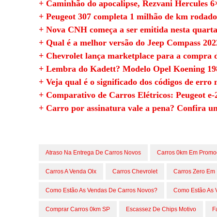
+ Caminhão do apocalipse, Rezvani Hercules 
+ Peugeot 307 completa 1 milhão de km rodad
+ Nova CNH começa a ser emitida nesta quarta;
+ Qual é a melhor versão do Jeep Compass 202
+ Chevrolet lança marketplace para a compra 
+ Lembra do Kadett? Modelo Opel Koening 198
+ Veja qual é o significado dos códigos de erro 
+ Comparativo de Carros Elétricos: Peugeot e-
+ Carro por assinatura vale a pena? Confira u
Atraso Na Entrega De Carros Novos
Carros 0km Em Promo
Carros A Venda Olx
Carros Chevrolet
Carros Zero Em
Como Estão As Vendas De Carros Novos?
Como Estão As 
Comprar Carros 0km SP
Escassez De Chips Motivo
F