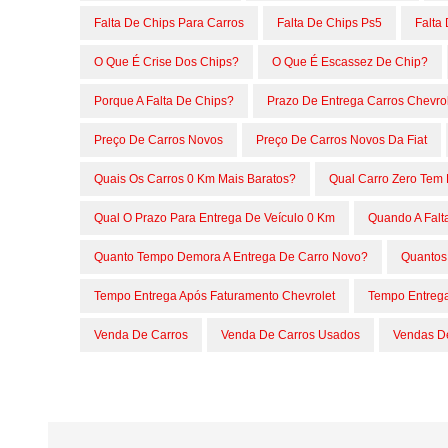
Falta De Chips Para Carros
Falta De Chips Ps5
Falta
O Que É Crise Dos Chips?
O Que É Escassez De Chip?
Porque A Falta De Chips?
Prazo De Entrega Carros Chevro
Preço De Carros Novos
Preço De Carros Novos Da Fiat
Quais Os Carros 0 Km Mais Baratos?
Qual Carro Zero Tem 
Qual O Prazo Para Entrega De Veículo 0 Km
Quando A Falt
Quanto Tempo Demora A Entrega De Carro Novo?
Quantos
Tempo Entrega Após Faturamento Chevrolet
Tempo Entrega
Venda De Carros
Venda De Carros Usados
Vendas D