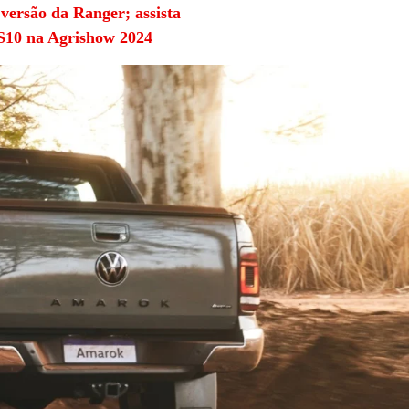
 versão da Ranger; assista
 S10 na Agrishow 2024