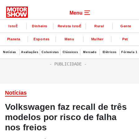
Menu
IstoÉ
Dinheiro
Revista IstoÉ
Rural
Gente
Planeta
Esportes
Menu
Mulher
Pet
Notícias
Avaliações
Colunistas
Clássicos
Mercado
Elétricos
Fórmula 1
Notícias
Volkswagen faz recall de três
modelos por risco de falha
nos freios