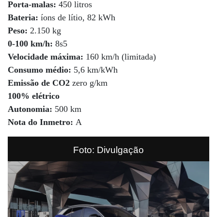
Porta-malas:
450 litros
Bateria:
íons de lítio, 82 kWh
Peso:
2.150 kg
0-100 km/h:
8s5
Velocidade máxima:
160 km/h (limitada)
Consumo médio:
5,6 km/kWh
Emissão de CO2
zero g/km
100% elétrico
Autonomia:
500 km
Nota do Inmetro:
A
Foto: Divulgação