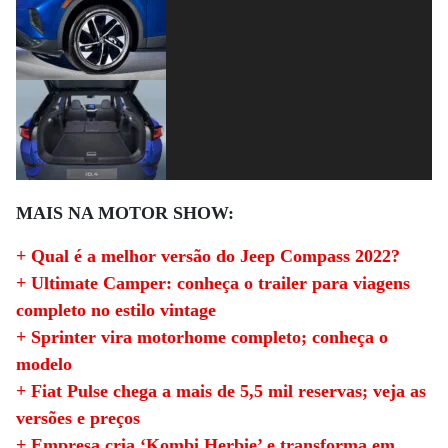
MAIS NA MOTOR SHOW:
+ Qual é a melhor versão do Jeep Compass 2022?
+ Ultimate Camper: conheça o trailer para viagens
completo no estilo vintage
+ Sprinter vira motorhome completo; conheça o
modelo
+ Fiat Pulse chega a mais de 5,5 mil reservas; veja as
versões e preços
+ Empresa cria ‘Kombi Herbie’ e transforma em