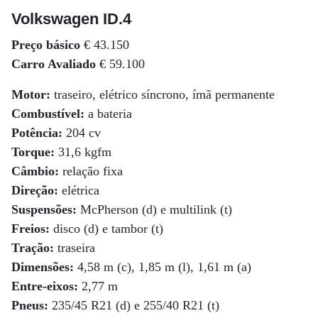
Volkswagen ID.4
Preço básico
€ 43.150
Carro Avaliado
€ 59.100
Motor:
traseiro, elétrico síncrono, ímã permanente
Combustível:
a bateria
Potência:
204 cv
Torque:
31,6 kgfm
Câmbio:
relação fixa
Direção:
elétrica
Suspensões:
McPherson (d) e multilink (t)
Freios:
disco (d) e tambor (t)
Tração:
traseira
Dimensões:
4,58 m (c), 1,85 m (l), 1,61 m (a)
Entre-eixos:
2,77 m
Pneus:
235/45 R21 (d) e 255/40 R21 (t)