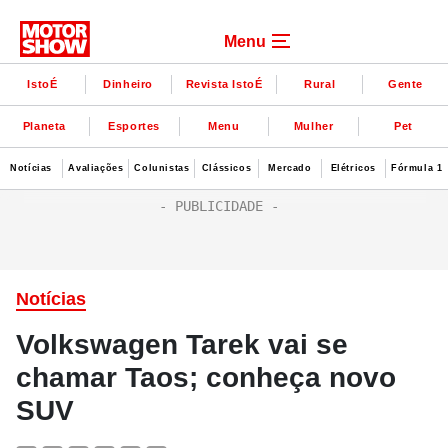
Menu
IstoÉ
Dinheiro
Revista IstoÉ
Rural
Gente
Planeta
Esportes
Menu
Mulher
Pet
Notícias
Avaliações
Colunistas
Clássicos
Mercado
Elétricos
Fórmula 1
Notícias
Volkswagen Tarek vai se
chamar Taos; conheça novo
SUV