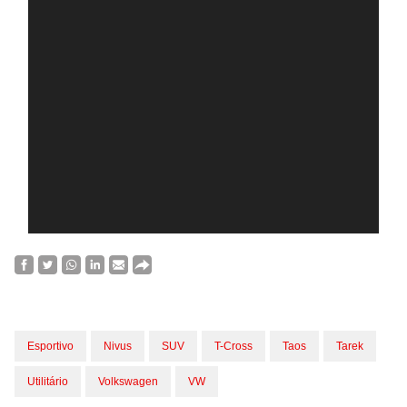
Esportivo
Nivus
SUV
T-Cross
Taos
Tarek
Utilitário
Volkswagen
VW