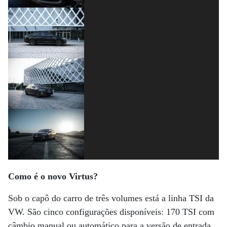
Como é o novo Virtus?
Sob o capô do carro de três volumes está a linha TSI da
VW. São cinco configurações disponíveis: 170 TSI com
câmbio manual ou automático para a versão de entrada